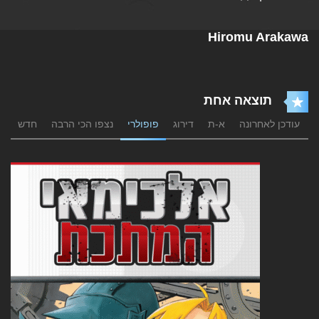
Hiromu Arakawa
תוצאה אחת
עודכן לאחרונה
א-ת
דירוג
פופולרי
נצפו הכי הרבה
חדש