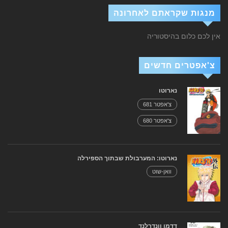
מנגות שקראתם לאחרונה
אין לכם כלום בהיסטוריה
צ'אפטרים חדשים
נארוטו
צ'אפטר 681
צ'אפטר 680
נארוטו: המערבולת שבתוך הספירלה
וואן-שוט
דדמן וונדרלנד