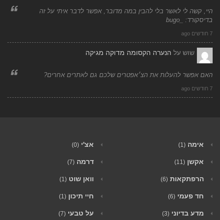
היי, קשה לי לאשר בלי להבין במה מדובר, אפשר לדבר איתי על זה
בדיסקורד: _bugo
7 חודשים ago
שוש
על
הנערה הקסומה מדוקה מגיקה
האם אפשר להעלות את הצ׳אפטרים שלכם גם לאתרים אחרים?
7 חודשים ago
אימה
אצ'י
(0)
(1)
אקשן
דרמה
(7)
(11)
הרפתקאות
וואן שוט
(1)
(6)
חד פעמי
חיי תיכון
(1)
(6)
מדע בדיוני
על טבעי
(7)
(3)