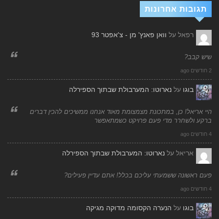
תגובות אחרונות
רפאל
על
וואן פאנץ' מן - צ'אפטר 93
שיש קבב?
2 חודשים ago
בוגו
על
נארוטו: המערבולת שבתוך הספירלה
היי אריאל! כן, במתכונת מצמצומת מאוד אנחנו ממשיכים להכין דברים
ברקע ולשחרר מדי פעם פרויקט כשמתאפשר
4 חודשים ago
אריאל
על
נארוטו: המערבולת שבתוך הספירלה
פעם ראשונה ששמעתי עליכם בכלל! אתם עדיין פעילים?
4 חודשים ago
בוגו
על
הנערה הקסומה מדוקה מגיקה