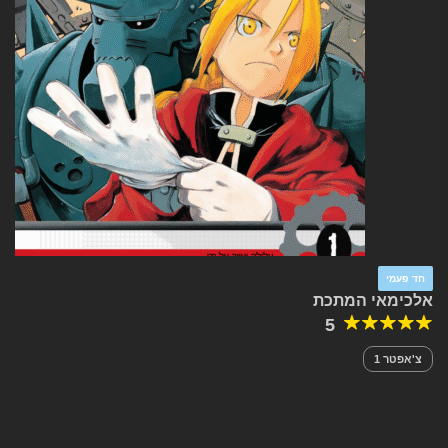
חד פעמי
אלכימאי המתכת
5
צ'אפטר 1