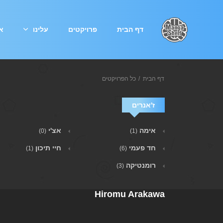
דף הבית
פרויקטים
עלינו
אי
דף הבית
כל הפרויקטים
ז'אנרים
אימה
אצ'י
(0)
(1)
חד פעמי
חיי תיכון
(1)
(6)
רומנטיקה
(3)
Hiromu Arakawa