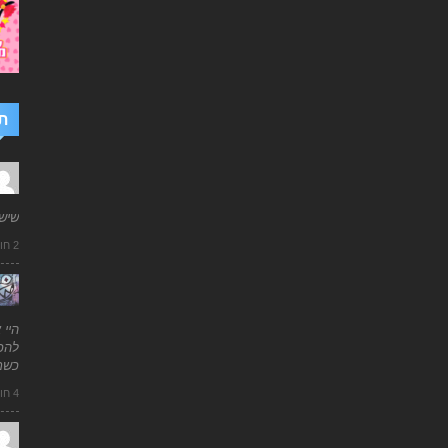
ת
שיש
2 חודשים ago
היי 
להכי
כשמ
4 חודשים ago