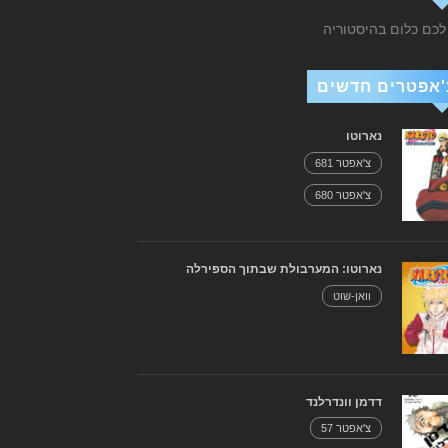
 לכם כלום בהיסטוריה
'אפטרים חדשים
נארוטו
צ'אפטר 681
צ'אפטר 680
נארוטו: המערבולת שבתוך הספירלה
וואן-שוט
דדמן וונדרלנד
צ'אפטר 57