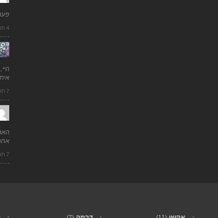
פעם
4 חודשים ago
היי,
איתי
7 חודשים ago
האם
אחר
7 חודשים ago
אקשן
דרמה
ה
(7)
(11)