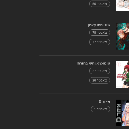
צ'אפטר 56
ג'וג'וטסו קאיזן
צ'אפטר 78
צ'אפטר 77
טומו-צ'אן היא בחורה!
צ'אפטר 27
צ'אפטר 26
איזור D
צ'אפטר 1