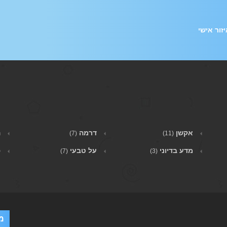
זור אישי
אקשן
דרמה
ה
(7)
(11)
מדע בדיוני
על טבעי
פ
(7)
(3)
מ