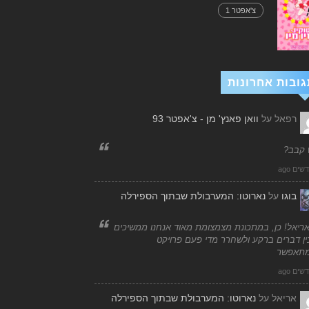
צ'אפטר 1
גובות אחרונות
רפאל
על
וואן פאנץ' מן - צ'אפטר 93
 קבב?
בוגו
על
נארוטו: המערבולת שבתוך הספירלה
אריאל! כן, במתכונת מצמצומת מאוד אנחנו ממשיכים
ן דברים ברקע ולשחרר מדי פעם פרויקט
תאפשר
אריאל
על
נארוטו: המערבולת שבתוך הספירלה