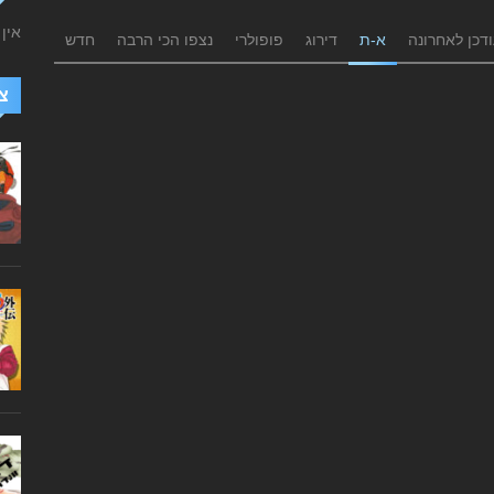
אין
דכן לאחרונה
א-ת
דירוג
פופולרי
נצפו הכי הרבה
חדש
צ