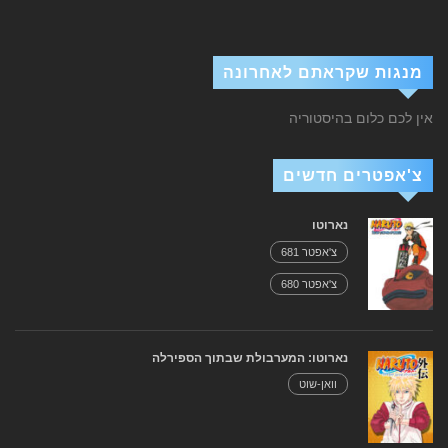
מנגות שקראתם לאחרונה
אין לכם כלום בהיסטוריה
צ'אפטרים חדשים
נארוטו
צ'אפטר 681
צ'אפטר 680
נארוטו: המערבולת שבתוך הספירלה
וואן-שוט