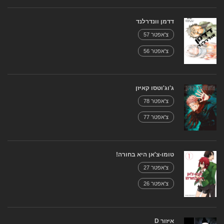
דדמן וונדרלנד
צ'אפטר 57
צ'אפטר 56
ג'וג'וטסו קאיזן
צ'אפטר 78
צ'אפטר 77
טומו-צ'אן היא בחורה!
צ'אפטר 27
צ'אפטר 26
איזור D