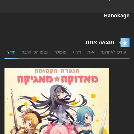
Hanokage
תוצאה אחת
עודכן לאחרונה
א-ת
דירוג
פופולרי
נצפו הכי הרבה
חדש