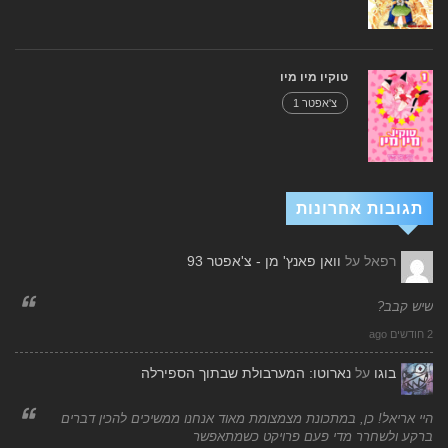
טוקיו מיו מיו
צ'אפטר 1
תגובות אחרונות
רפאל
על
וואן פאנץ' מן - צ'אפטר 93
שיש קבב?
2 חודשים ago
בוגו
על
נארוטו: המערבולת שבתוך הספירלה
היי אריאל! כן, במתכונת מצמצומת מאוד אנחנו ממשיכים להכין דברים
ברקע ולשחרר מדי פעם פרויקט כשמתאפשר