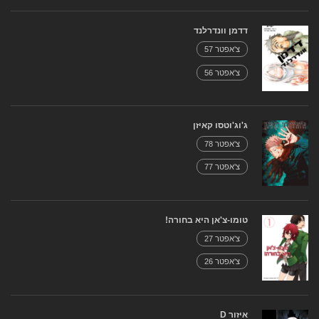
דדמן וונדרלנד
צ'אפטר 57
צ'אפטר 56
ג'וג'וטסו קאיזן
צ'אפטר 78
צ'אפטר 77
טומו-צ'אן היא בחורה!
צ'אפטר 27
צ'אפטר 26
איזור D