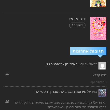
טוקיו מיו מיו
צ'אפטר 1
תגובות אחרונות
רפאל
על
וואן פאנץ' מן - צ'אפטר 93
שיש קבב?
3 חודשים ago
בוגו
על
נארוטו: המערבולת שבתוך הספירלה
היי אריאל! כן, במתכונת מצמצומת מאוד אנחנו ממשיכים להכין דברים
ברקע ולשחרר מדי פעם פרויקט כשמתאפשר