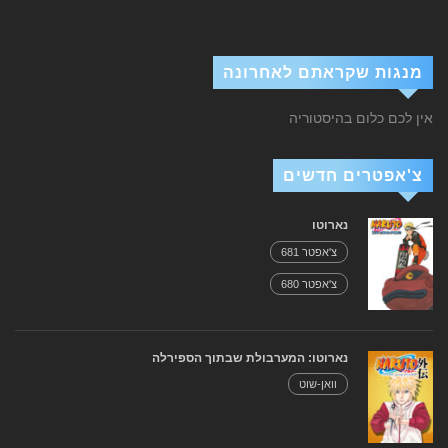
מנגות שקראתם לאחרונה
אין לכם כלום בהיסטוריה
צ'אפטרים חדשים
נארוטו
צ'אפטר 681
צ'אפטר 680
נארוטו: המערבולת שבתוך הספירלה
וואן-שוט