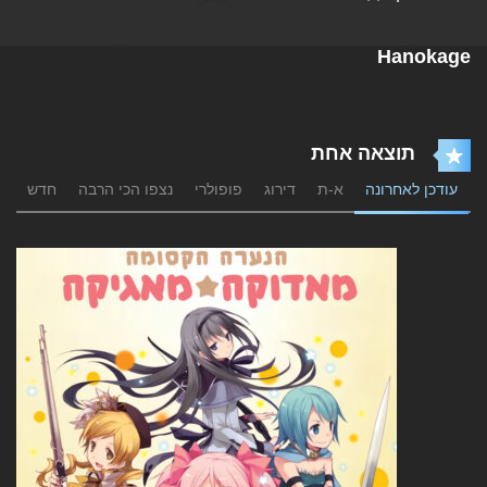
Hanokage
תוצאה אחת
עודכן לאחרונה
א-ת
דירוג
פופולרי
נצפו הכי הרבה
חדש