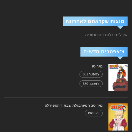
מנגות שקראתם לאחרונה
אין לכם כלום בהיסטוריה
צ'אפטרים חדשים
נארוטו
צ'אפטר 681
צ'אפטר 680
נארוטו: המערבולת שבתוך הספירלה
וואן-שוט