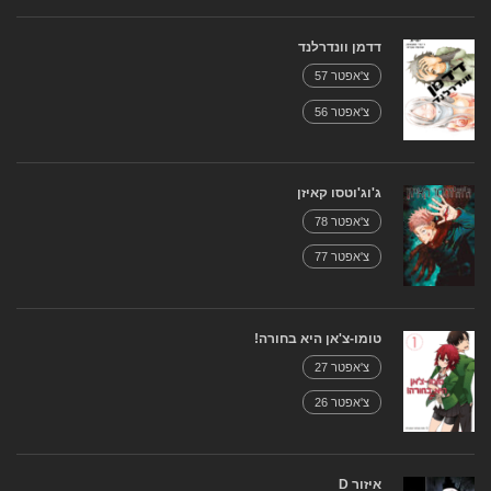
דדמן וונדרלנד
צ'אפטר 57
צ'אפטר 56
ג'וג'וטסו קאיזן
צ'אפטר 78
צ'אפטר 77
טומו-צ'אן היא בחורה!
צ'אפטר 27
צ'אפטר 26
איזור D