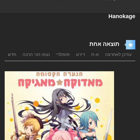
Hanokage
תוצאה אחת
עודכן לאחרונה
א-ת
דירוג
פופולרי
נצפו הכי הרבה
חדש