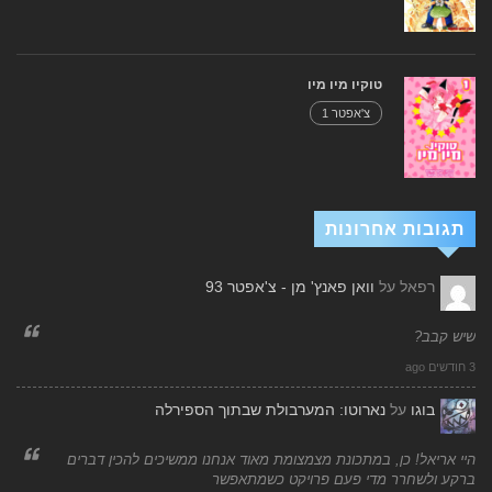
טוקיו מיו מיו
צ'אפטר 1
תגובות אחרונות
רפאל
על
וואן פאנץ' מן - צ'אפטר 93
שיש קבב?
3 חודשים ago
בוגו
על
נארוטו: המערבולת שבתוך הספירלה
היי אריאל! כן, במתכונת מצמצומת מאוד אנחנו ממשיכים להכין דברים
ברקע ולשחרר מדי פעם פרויקט כשמתאפשר