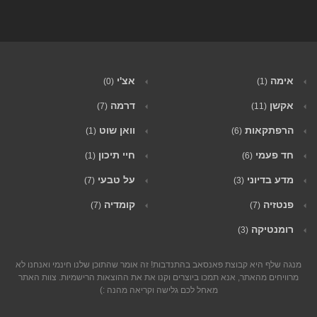
אימה
אצ'י
(0)
(1)
אקשן
דרמה
(7)
(11)
הרפתקאות
וואן שוט
(1)
(6)
חד פעמי
חיי תיכון
(1)
(6)
מדע בדיוני
על טבעי
(7)
(3)
פנטזיה
קומדיה
(7)
(7)
רומנטיקה
(3)
מנגה שלף היא קבוצת פאנסאב בהתנדבות! זה אומר שהתוכן שלנו חינמי ואנחנו לא
מרוויחים מהאתר, אנא תמכו ביוצרים וקנו את את ההוצאות הרישמיות. צוות האתר
מאחל לכם גלישה וקריאה מהנה :)