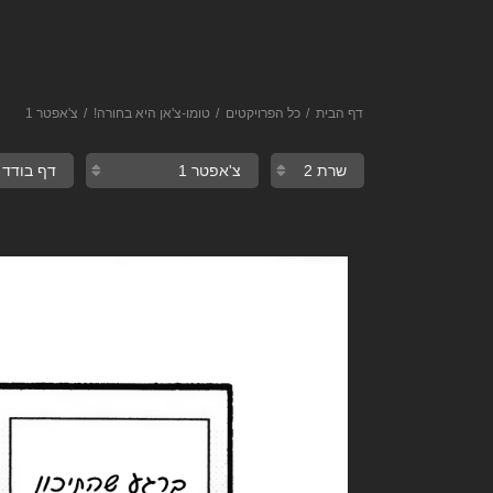
דף הבית
כל הפרויקטים
טומו-צ'אן היא בחורה!
צ'אפטר 1