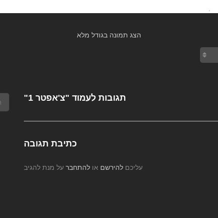
הצג תמונה בגודל מלא
תגובות לעמוד "צ'אפטר 1"
כתיבת תגובה
עליכם
להירשם
או
להתחבר
על מנת להגיב