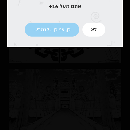
אתם מעל 16+
לא
כן, אני כן... לגמרי...