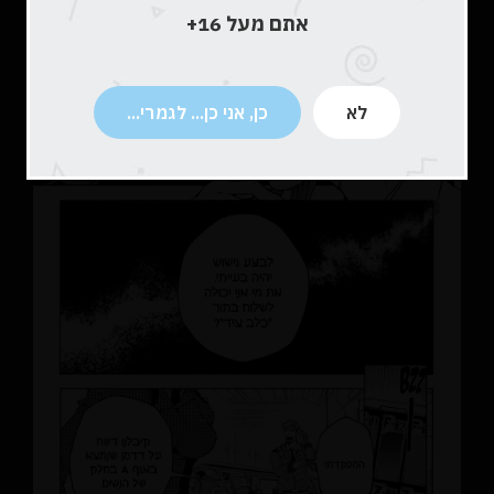
אתם מעל 16+
לא
כן, אני כן... לגמרי...