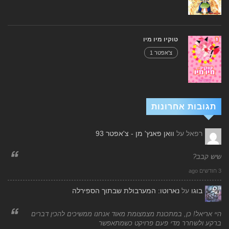
טוקיו מיו מיו
צ'אפטר 1
תגובות אחרונות
רפאל
על
וואן פאנץ' מן - צ'אפטר 93
שיש קבב?
3 חודשים ago
בוגו
על
נארוטו: המערבולת שבתוך הספירלה
היי אריאל! כן, במתכונת מצמצומת מאוד אנחנו ממשיכים להכין דברים
ברקע ולשחרר מדי פעם פרויקט כשמתאפשר