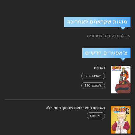
מנגות שקראתם לאחרונה
אין לכם כלום בהיסטוריה
צ'אפטרים חדשים
נארוטו
צ'אפטר 681
צ'אפטר 680
נארוטו: המערבולת שבתוך הספירלה
וואן-שוט