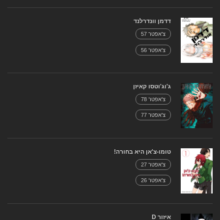
דדמן וונדרלנד
צ'אפטר 57
צ'אפטר 56
ג'וג'וטסו קאיזן
צ'אפטר 78
צ'אפטר 77
טומו-צ'אן היא בחורה!
צ'אפטר 27
צ'אפטר 26
איזור D