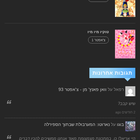
טוקיו מיו מיו
צ'אפטר 1
תגובות אחרונות
רפאל
על
וואן פאנץ' מן - צ'אפטר 93
שיש קבב?
2 חודשים ago
בוגו
על
נארוטו: המערבולת שבתוך הספירלה
היי אריאל! כן, במתכונת מצמצומת מאוד אנחנו ממשיכים להכין דברים