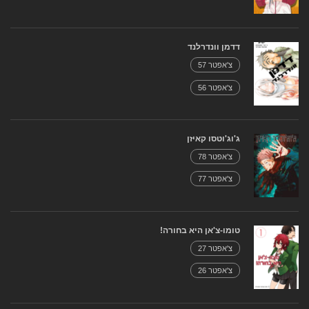
דדמן וונדרלנד
צ'אפטר 57
צ'אפטר 56
ג'וג'וטסו קאיזן
צ'אפטר 78
צ'אפטר 77
טומו-צ'אן היא בחורה!
צ'אפטר 27
צ'אפטר 26