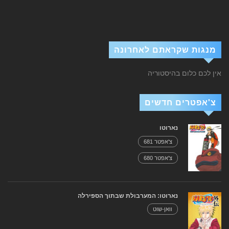
מנגות שקראתם לאחרונה
אין לכם כלום בהיסטוריה
צ'אפטרים חדשים
נארוטו
צ'אפטר 681
צ'אפטר 680
נארוטו: המערבולת שבתוך הספירלה
וואן-שוט