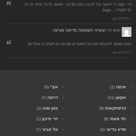
היי, קשה לי לאשר בלי להבין במה מדובר, אפשר לדבר איתי על זה
בדיסקורד: _bugo
7 חודשים ago
שוש
על
הנערה הקסומה מדוקה מגיקה
האם אפשר להעלות את הצ׳אפטרים שלכם גם לאתרים אחרים?
7 חודשים ago
אימה
אצ'י
(0)
(1)
אקשן
דרמה
(7)
(11)
הרפתקאות
וואן שוט
(1)
(6)
חד פעמי
חיי תיכון
(1)
(6)
מדע בדיוני
על טבעי
(7)
(3)