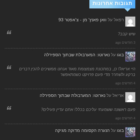
תגובות אחרונות
רפאל
על
וואן פאנץ' מן - צ'אפטר 93
שיש קבב?
3 חודשים ago
בוגו
על
נארוטו: המערבולת שבתוך הספירלה
היי אריאל! כן, במתכונת מצמצומת מאוד אנחנו ממשיכים להכין דברים
ברקע ולשחרר מדי פעם פרויקט כשמתאפשר
4 חודשים ago
אריאל
על
נארוטו: המערבולת שבתוך הספירלה
פעם ראשונה ששמעתי עליכם בכלל! אתם עדיין פעילים?
4 חודשים ago
בוגו
על
הנערה הקסומה מדוקה מגיקה