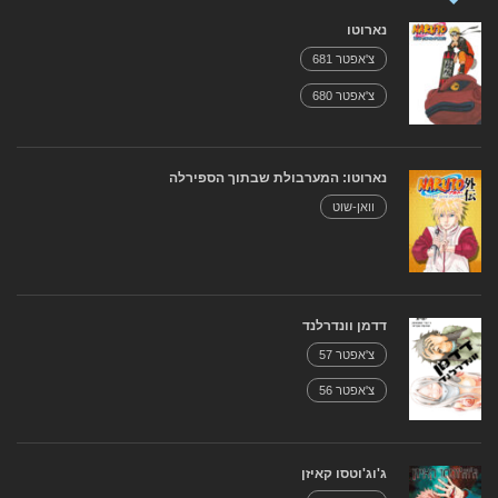
נארוטו
צ'אפטר 681
צ'אפטר 680
נארוטו: המערבולת שבתוך הספירלה
וואן-שוט
דדמן וונדרלנד
צ'אפטר 57
צ'אפטר 56
ג'וג'וטסו קאיזן