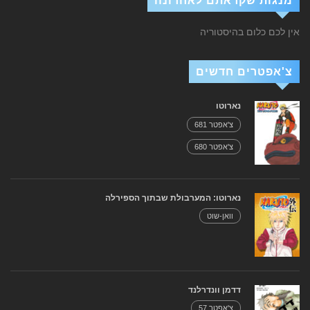
מנגות שקראתם לאחרונה
אין לכם כלום בהיסטוריה
צ'אפטרים חדשים
נארוטו
צ'אפטר 681
צ'אפטר 680
נארוטו: המערבולת שבתוך הספירלה
וואן-שוט
דדמן וונדרלנד
צ'אפטר 57