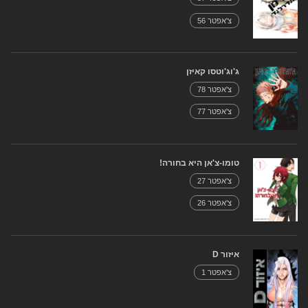
צ'אפטר 56
ג'וג'וטסו קאיזן
צ'אפטר 78
צ'אפטר 77
טומו-צ'אן היא בחורה!
צ'אפטר 27
צ'אפטר 26
איזור D
צ'אפטר 1