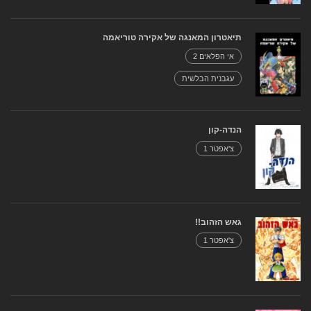
תיאטרון המאנגה של אקירה טוריאמה
אי הפלאים 2
עגבנית הבלשית
הנדה-קון
צ'אפטר 1
גאש הזהוב!!
צ'אפטר 1