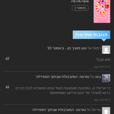
טוקיו מיו מיו
צ'אפטר 1
תגובות אחרונות
רפאל
על
וואן פאנץ' מן - צ'אפטר 93
שיש קבב?
3 חודשים ago
בוגו
על
נארוטו: המערבולת שבתוך הספירלה
היי אריאל! כן, במתכונת מצמצומת מאוד אנחנו ממשיכים להכין דברים
ברקע ולשחרר מדי פעם פרויקט כשמתאפשר
4 חודשים ago
אריאל
על
נארוטו: המערבולת שבתוך הספירלה