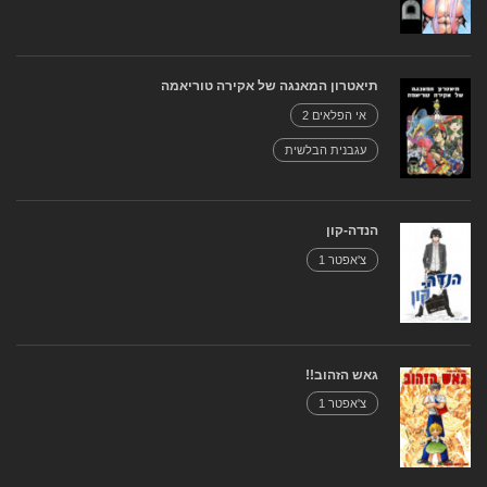
תיאטרון המאנגה של אקירה טוריאמה
אי הפלאים 2
עגבנית הבלשית
הנדה-קון
צ'אפטר 1
גאש הזהוב!!
צ'אפטר 1