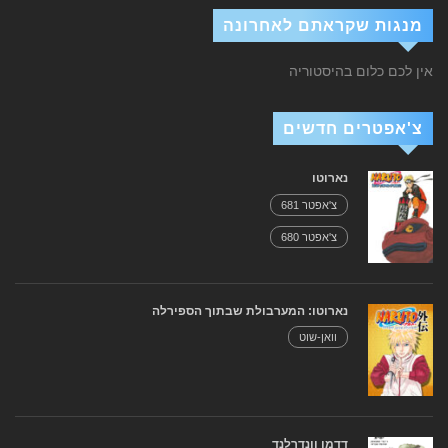
מנגות שקראתם לאחרונה
אין לכם כלום בהיסטוריה
צ'אפטרים חדשים
נארוטו
צ'אפטר 681
צ'אפטר 680
נארוטו: המערבולת שבתוך הספירלה
וואן-שוט
דדמן וונדרלנד