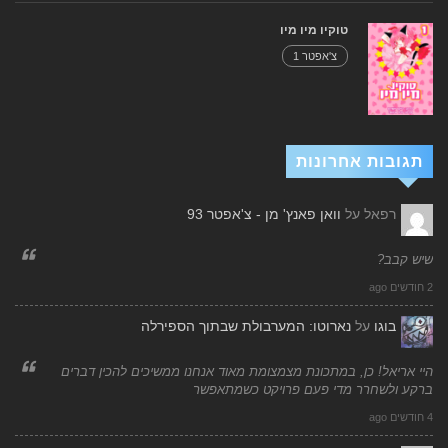
טוקיו מיו מיו
צ'אפטר 1
תגובות אחרונות
רפאל
על
וואן פאנץ' מן - צ'אפטר 93
שיש קבב?
2 חודשים ago
בוגו
על
נארוטו: המערבולת שבתוך הספירלה
היי אריאל! כן, במתכונת מצמצומת מאוד אנחנו ממשיכים להכין דברים
ברקע ולשחרר מדי פעם פרויקט כשמתאפשר
4 חודשים ago