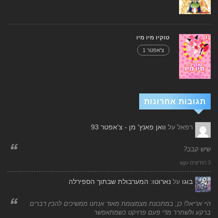
טוקיו מיו מיו
צ'אפטר 1
תגובות אחרונות
רפאל
על
וואן פאנץ' מן - צ'אפטר 93
שיש קבב?
3 חודשים ago
בוגו
על
נארוטו: המערבולת שבתוך הספירלה
היי אריאל! כן, במתכונת מצמצומת מאוד אנחנו ממשיכים להכין דברים
ברקע ולשחרר מדי פעם פרויקט כשמתאפשר