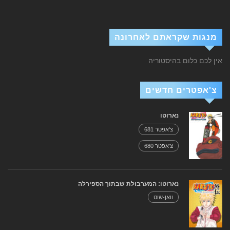
מנגות שקראתם לאחרונה
אין לכם כלום בהיסטוריה
צ'אפטרים חדשים
נארוטו
צ'אפטר 681
צ'אפטר 680
נארוטו: המערבולת שבתוך הספירלה
וואן-שוט