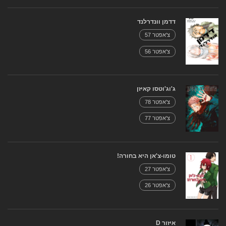
דדמן וונדרלנד
צ'אפטר 57
צ'אפטר 56
ג'וג'וטסו קאיזן
צ'אפטר 78
צ'אפטר 77
טומו-צ'אן היא בחורה!
צ'אפטר 27
צ'אפטר 26
איזור D