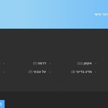
זור אישי
אקשן
דרמה
ה
(7)
(11)
מדע בדיוני
על טבעי
פ
(7)
(3)
מ