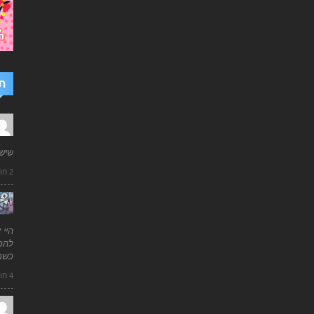
ת
שיש
2 חודשים ago
היי 
להכי
כשמ
4 חודשים ago