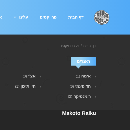
דף הבית
פרויקטים
עלינו
אי
דף הבית
כל הפרויקטים
ז'אנרים
אימה
אצ'י
(0)
(1)
חד פעמי
חיי תיכון
(1)
(6)
רומנטיקה
(3)
Makoto Raiku