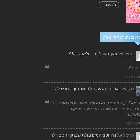
צ'אפטר 1
גובות אחרונות
רפאל
על
וואן פאנץ' מן - צ'אפטר 93
 קבב?
בוגו
על
נארוטו: המערבולת שבתוך הספירלה
אריאל! כן, במתכונת מצמצומת מאוד אנחנו ממשיכים
ן דברים ברקע ולשחרר מדי פעם פרויקט
תאפשר
אריאל
על
נארוטו: המערבולת שבתוך הספירלה