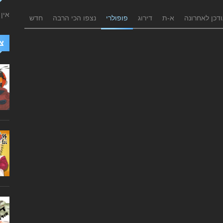
אין
דכן לאחרונה
א-ת
דירוג
פופולרי
נצפו הכי הרבה
חדש
צ