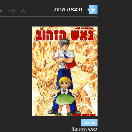
תוצאה אחת
לסדר לפי
עו
חד פעמי
גאש הזהוב!!