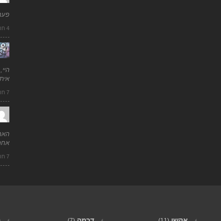
פעם
4 חודשים ago
היי,
איתי
7 חודשים ago
האם
אחר
7 חודשים ago
אקשן
דרמה
ה
(7)
(11)