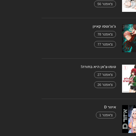
צ'אפטר 56
ג'וג'וטסו קאיזן
צ'אפטר 78
צ'אפטר 77
טומו-צ'אן היא בחורה!
צ'אפטר 27
צ'אפטר 26
איזור D
צ'אפטר 1