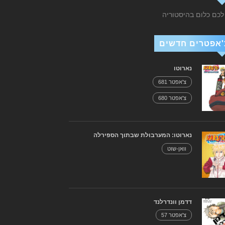
 לכם כלום בהיסטוריה
'אפטרים חדשים
נארוטו
צ'אפטר 681
צ'אפטר 680
נארוטו: המערבולת שבתוך הספירלה
וואן-שוט
דדמן וונדרלנד
צ'אפטר 57