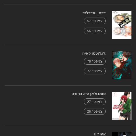
דדמן וונדרלנד
צ'אפטר 57
צ'אפטר 56
ג'וג'וטסו קאיזן
צ'אפטר 78
צ'אפטר 77
טומו-צ'אן היא בחורה!
צ'אפטר 27
צ'אפטר 26
איזור D