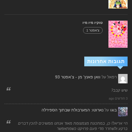
טוקיו מיו מיו
צ'אפטר 1
תגובות אחרונות
רפאל
על
וואן פאנץ' מן - צ'אפטר 93
שיש קבב?
3 חודשים ago
בוגו
על
נארוטו: המערבולת שבתוך הספירלה
היי אריאל! כן, במתכונת מצמצומת מאוד אנחנו ממשיכים להכין דברים
ברקע ולשחרר מדי פעם פרויקט כשמתאפשר