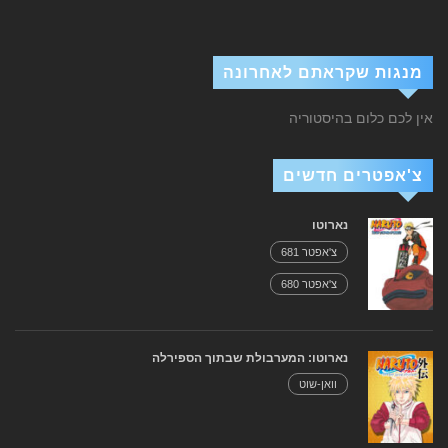
מנגות שקראתם לאחרונה
אין לכם כלום בהיסטוריה
צ'אפטרים חדשים
נארוטו
צ'אפטר 681
צ'אפטר 680
נארוטו: המערבולת שבתוך הספירלה
וואן-שוט