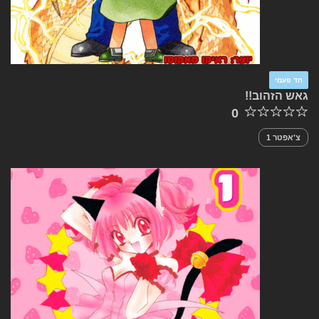
חד פעמי
גאש הזהוב!!
0
צ'אפטר 1