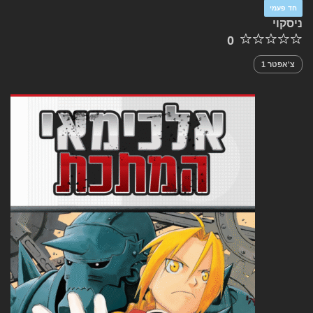
חד פעמי
ניסקוי
0
צ'אפטר 1