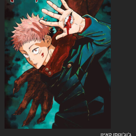
ג'וג'וטסו קאיזן