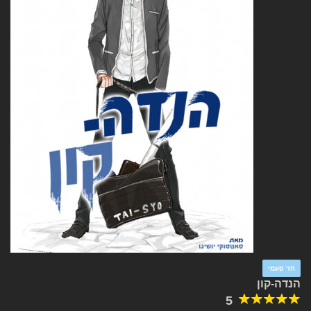
חד פעמי
הנדה-קון
5