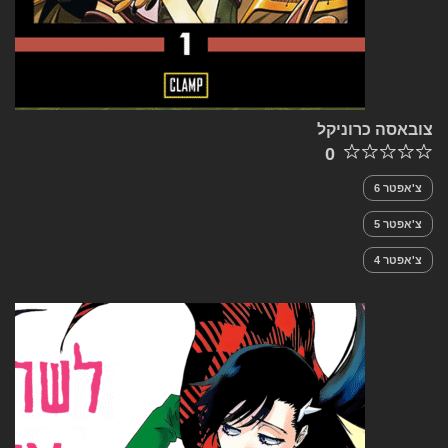
צובאסה כרוניקל
0
צ'אפטר 6
צ'אפטר 5
צ'אפטר 4