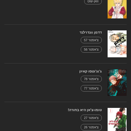
וואן-שוט
דדמן וונדרלנד
צ'אפטר 57
צ'אפטר 56
ג'וג'וטסו קאיזן
צ'אפטר 78
צ'אפטר 77
טומו-צ'אן היא בחורה!
צ'אפטר 27
צ'אפטר 26