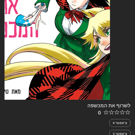
לשרוף את המכשפה
0
צ'אפטר 4
צ'אפטר 3