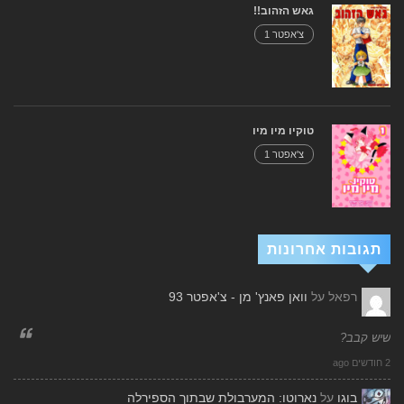
גאש הזהוב!!
צ'אפטר 1
טוקיו מיו מיו
צ'אפטר 1
תגובות אחרונות
רפאל
על
וואן פאנץ' מן - צ'אפטר 93
שיש קבב?
2 חודשים ago
בוגו
על
נארוטו: המערבולת שבתוך הספירלה