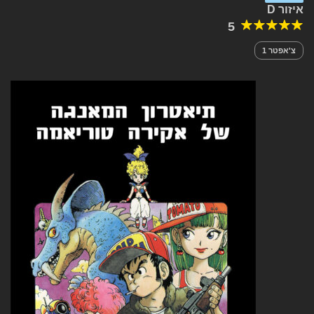
איזור D
5
צ'אפטר 1