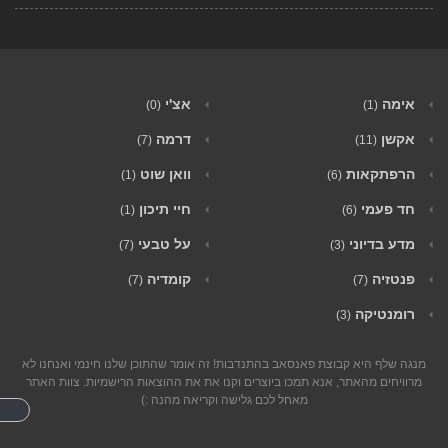
אימה
אצ'י
(0)
(1)
אקשן
דרמה
(7)
(11)
הרפתקאות
וואן שוט
(1)
(6)
חד פעמי
חיי תיכון
(1)
(6)
מדע בדיוני
על טבעי
(7)
(3)
פנטזיה
קומדיה
(7)
(7)
רומנטיקה
(3)
מנגה שלף היא קבוצת פאנסאב בהתנדבות! זה אומר שהתוכן שלנו חינמי ואנחנו לא
מרוויחים מהאתר, אנא תמכו ביוצרים וקנו את את ההוצאות הרישמיות. צוות האתר
מאחל לכם גלישה וקריאה מהנה :)