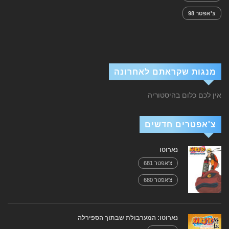
צ'אפטר 98
מנגות שקראתם לאחרונה
אין לכם כלום בהיסטוריה
צ'אפטרים חדשים
נארוטו
צ'אפטר 681
צ'אפטר 680
נארוטו: המערבולת שבתוך הספירלה