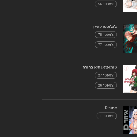
צ'אפטר 56
ג'וג'וטסו קאיזן
צ'אפטר 78
צ'אפטר 77
טומו-צ'אן היא בחורה!
צ'אפטר 27
צ'אפטר 26
איזור D
צ'אפטר 1