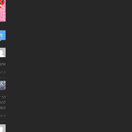
ת
שיש
2 חודשים ago
היי 
להכי
כשמ
4 חודשים ago