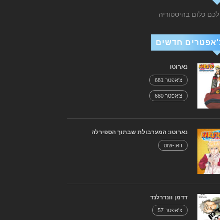
 לכם כלום בהיסטוריה
'אפטרים חדשים
נארוטו
צ'אפטר 681
צ'אפטר 680
נארוטו: המערבולת שבתוך הספירלה
וואן-שוט
דדמן וונדרלנד
צ'אפטר 57