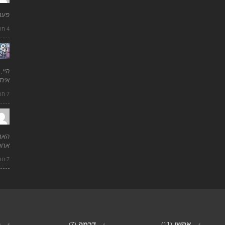
פעם
4 חודשים ago
היי,
איתי
7 חודשים ago
האם
אחר
7 חודשים ago
אקשן
דרמה
ה
(7)
(11)