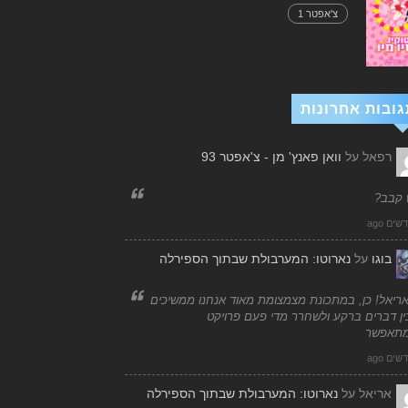
צ'אפטר 1
גובות אחרונות
רפאל
על
וואן פאנץ' מן - צ'אפטר 93
 קבב?
בוגו
על
נארוטו: המערבולת שבתוך הספירלה
אריאל! כן, במתכונת מצמצומת מאוד אנחנו ממשיכים
ן דברים ברקע ולשחרר מדי פעם פרויקט
תאפשר
אריאל
על
נארוטו: המערבולת שבתוך הספירלה