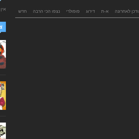
אין
דכן לאחרונה
א-ת
דירוג
פופולרי
נצפו הכי הרבה
חדש
צ