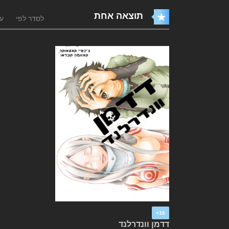
תוצאה אחת
לסדר לפי
עו
16+
דדמן וונדרלנד