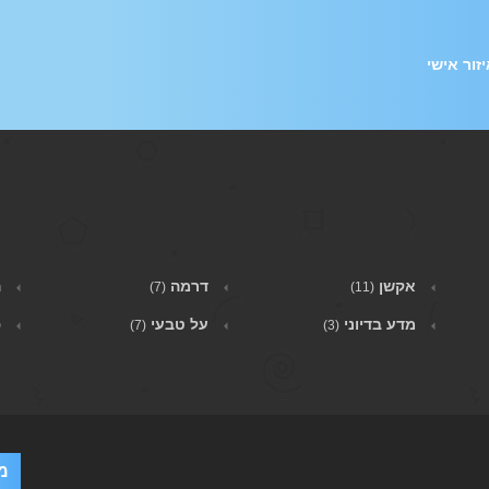
זור אישי
אקשן
דרמה
ה
(7)
(11)
מדע בדיוני
על טבעי
פ
(7)
(3)
מ