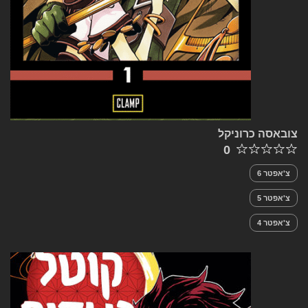
צובאסה כרוניקל
0
צ'אפטר 6
צ'אפטר 5
צ'אפטר 4