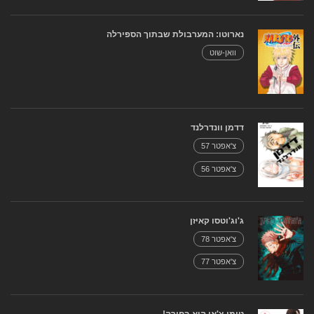
נארוטו: המערבולת שבתוך הספירלה
וואן-שוט
דדמן וונדרלנד
צ'אפטר 57
צ'אפטר 56
ג'וג'וטסו קאיזן
צ'אפטר 78
צ'אפטר 77
טומו-צ'אן היא בחורה!