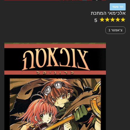
חד פעמי
אלכימאי המתכת
5
צ'אפטר 1