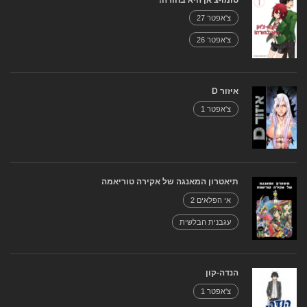
צ'אפטר 27
צ'אפטר 26
איזור D
צ'אפטר 1
תיאטרון המאנגה של אקירה טוריאמה
אי הפלאים 2
עגבנית הבלשית
הנדה-קון
צ'אפטר 1