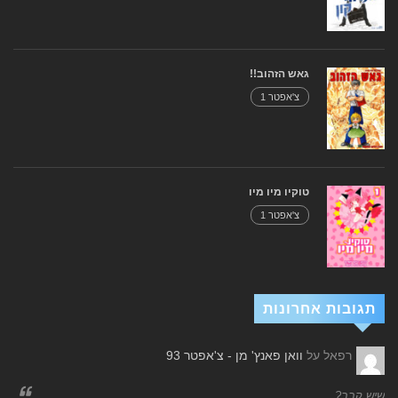
גאש הזהוב!!
צ'אפטר 1
טוקיו מיו מיו
צ'אפטר 1
תגובות אחרונות
רפאל
על
וואן פאנץ' מן - צ'אפטר 93
שיש קבב?