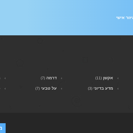
זור אישי
אקשן
דרמה
ה
(7)
(11)
מדע בדיוני
על טבעי
פ
(7)
(3)
מ