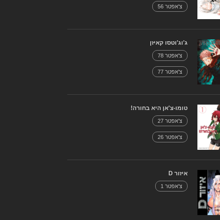
צ'אפטר 56
ג'וג'וטסו קאיזן
צ'אפטר 78
צ'אפטר 77
טומו-צ'אן היא בחורה!
צ'אפטר 27
צ'אפטר 26
איזור D
צ'אפטר 1