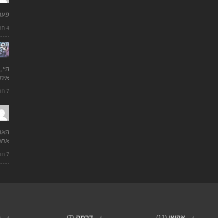
פעם
4 חודשים ago
היי,
איתי
7 חודשים ago
האם
אחר
7 חודשים ago
אקשן
דרמה
ה
(7)
(11)