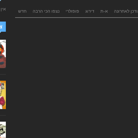
אין
דכן לאחרונה
א-ת
דירוג
פופולרי
נצפו הכי הרבה
חדש
צ