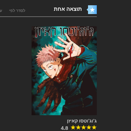
תוצאה אחת
לסדר לפי
עו
ג'וג'וטסו קאיזן
4.8