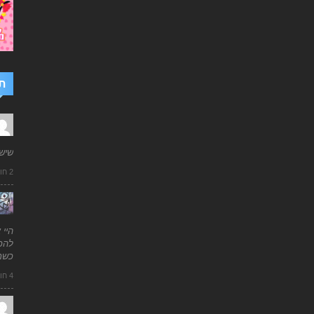
ת
שיש
2 חודשים ago
היי 
להכי
כשמ
4 חודשים ago