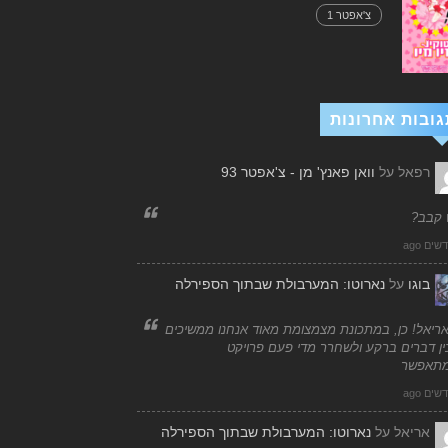
צ'אפטר 1
גובות אחרונות
רפאל
על
וואן פאנץ' מן - צ'אפטר 93
 קבב?
בוגו
על
נארוטו: המערבולת שבתוך הספירלה
אריאל! כן, במתכונת מצמצומת מאוד אנחנו ממשיכים
ן דברים ברקע ולשחרר מדי פעם פרויקט
תאפשר
אריאל
על
נארוטו: המערבולת שבתוך הספירלה