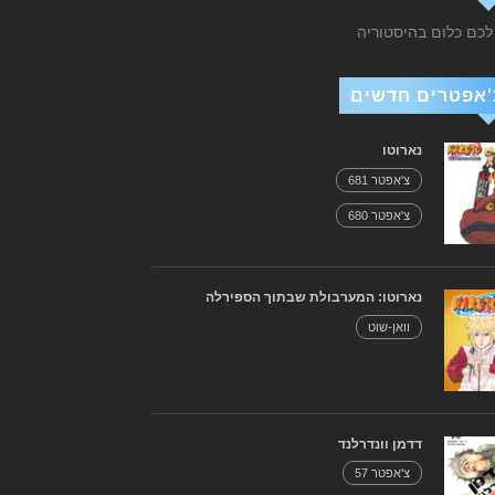
 לכם כלום בהיסטוריה
'אפטרים חדשים
נארוטו
צ'אפטר 681
צ'אפטר 680
נארוטו: המערבולת שבתוך הספירלה
וואן-שוט
דדמן וונדרלנד
צ'אפטר 57