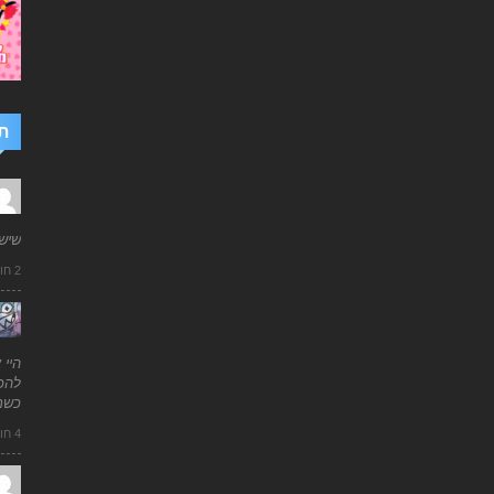
ת
שיש
2 חודשים ago
היי 
להכי
כשמ
4 חודשים ago