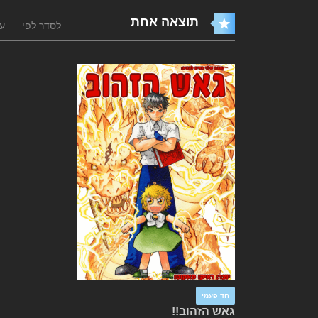
תוצאה אחת
לסדר לפי
עו
חד פעמי
גאש הזהוב!!