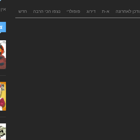
אין
דכן לאחרונה
א-ת
דירוג
פופולרי
נצפו הכי הרבה
חדש
צ