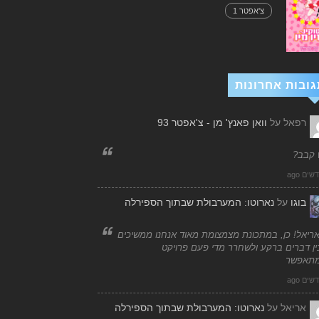
צ'אפטר 1
גובות אחרונות
רפאל
על
וואן פאנץ' מן - צ'אפטר 93
 קבב?
בוגו
על
נארוטו: המערבולת שבתוך הספירלה
אריאל! כן, במתכונת מצמצומת מאוד אנחנו ממשיכים
ן דברים ברקע ולשחרר מדי פעם פרויקט
תאפשר
אריאל
על
נארוטו: המערבולת שבתוך הספירלה