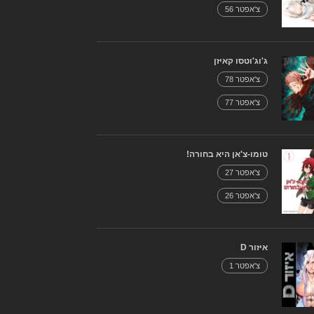
צ'אפטר 56
ג'וג'וטסו קאיזן
צ'אפטר 78
צ'אפטר 77
טומו-צ'אן היא בחורה!
צ'אפטר 27
צ'אפטר 26
איזור D
צ'אפטר 1