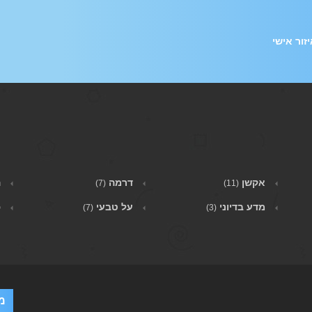
זור אישי
אקשן
דרמה
ה
(7)
(11)
מדע בדיוני
על טבעי
פ
(7)
(3)
מ