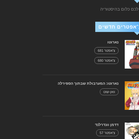
 לכם כלום בהיסטוריה
'אפטרים חדשים
נארוטו
צ'אפטר 681
צ'אפטר 680
נארוטו: המערבולת שבתוך הספירלה
וואן-שוט
דדמן וונדרלנד
צ'אפטר 57