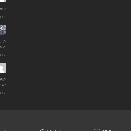
פעם
4 חודשים ago
היי,
איתי
7 חודשים ago
האם
אחר
7 חודשים ago
אקשן
דרמה
ה
(7)
(11)