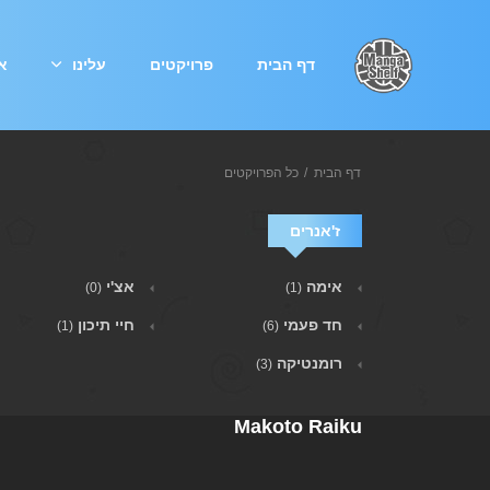
דף הבית
פרויקטים
עלינו
אי
דף הבית
כל הפרויקטים
ז'אנרים
אימה
אצ'י
(0)
(1)
חד פעמי
חיי תיכון
(1)
(6)
רומנטיקה
(3)
Makoto Raiku